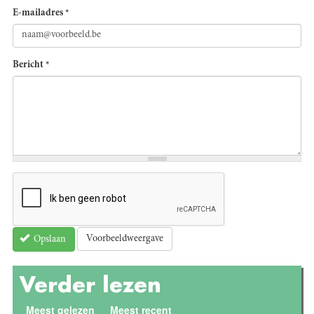
E-mailadres
*
Bericht
*
Voorbeeldweergave
Opslaan
Verder lezen
Meest gelezen
(actieve tabblad)
Meest recent