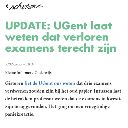
Overslaan
en
naar
de
UPDATE: UGent laat
inhoud
gaan
weten dat verloren
examens terecht zijn
7/02/2025 – 10:31
Kleine Informer
Onderwijs
Gisteren
liet de UGent ons weten
dat drie examens
verdwenen zouden zijn bij het oud papier. Intussen laat
de betrokken professor weten dat de examens in kwestie
zijn teruggevonden. Het ging om een vroegtijdige
paniekreactie.