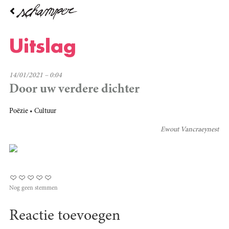
Overslaan
en
naar
de
Uitslag
inhoud
gaan
14/01/2021 – 0:04
Door uw verdere dichter
Poëzie
Cultuur
Ewout Vancraeynest
Nog geen stemmen
Reactie toevoegen