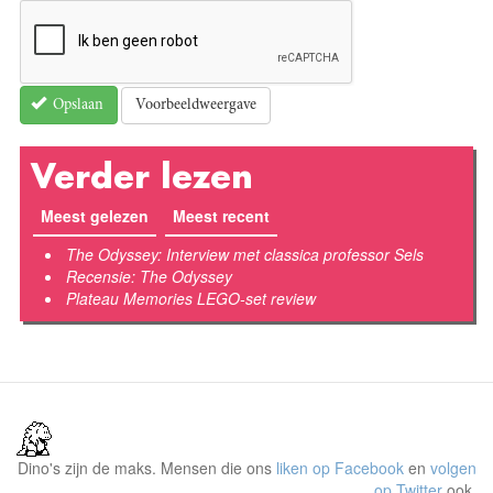
Voorbeeldweergave
Opslaan
Verder lezen
Meest gelezen
Meest recent
(actieve tabblad)
The Odyssey: Interview met classica professor Sels
Recensie: The Odyssey
Plateau Memories LEGO-set review
Dino's zijn de maks. Mensen die ons
liken op Facebook
en
volgen
op Twitter
ook.