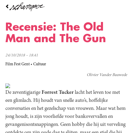
Overslaan
en
naar
de
Recensie: The Old
inhoud
gaan
Man and The Gun
24/10/2018 – 18:41
Film Fest Gent
Cultuur
Olivier Vander Bauwede
De zeventigjarige
Forrest Tucker
lacht het leven toe met
een glimlach. Hij houdt van snelle auto’s, hoffelijke
conversaties en het gezelschap van vrouwen. Maar wat hem
jong houdt, is zijn voorliefde voor bankovervallen en
gevangenisontsnappingen. Geen hobby die hij uit verveling
ontdekte om zijn oude dag te slijten, maar een stiel die hij