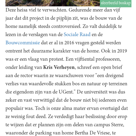
sfeerbeeld boskap
Deze heisa viel te verwachten. Gedurende meer dan vijf
jaar dat dit project in de pijplijn zit, was de bouw van de
home namelijk steeds controversieel. Zo valt duidelijk te
lezen in de verslagen van de
Sociale Raad
en de
Bouwcommissie
dat er al in 2016 vragen gesteld werden
omtrent het duurzame karakter van de home. Ook in 2019
was er een vlaag van protest. Een vijftiental professoren,
onder leiding van
Kris Verheyen
, schreef een open brief
aan de rector waarin ze waarschuwen voor "een dreigend
verlies van waardevolle stukken bos en natuur op terreinen
die eigendom zijn van de UGent." De universiteit was dus
zeker en vast verwittigd dat de bouw niet bij iedereen even
populair was. Toch is onze alma mater ervan overtuigd dat
ze weinig fout deed. Ze verdedigt haar beslissing door erop
te wijzen dat er plannen zijn om delen van campus Sterre,
waaronder de parking van home Bertha De Vriese, te