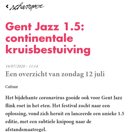
Overslaan
en
naar
de
Gent Jazz 1.5:
inhoud
gaan
continentale
kruisbestuiving
16/07/2020 – 11:14
Een overzicht van zondag 12 juli
Cultuur
Het bijdehante coronavirus gooide ook voor Gent Jazz
flink roet in het eten. Het festival zocht naar een
oplossing, vond zich heruit en lanceerde een unieke 1.5
editie, met een subtiele knipoog naar de
afstandsmaatregel.