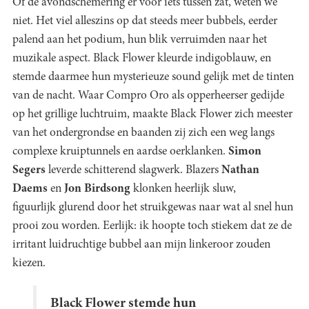
Of de avondschemering er voor iets tussen zat, weten we
niet. Het viel alleszins op dat steeds meer bubbels, eerder
palend aan het podium, hun blik verruimden naar het
muzikale aspect. Black Flower kleurde indigoblauw, en
stemde daarmee hun mysterieuze sound gelijk met de tinten
van de nacht. Waar Compro Oro als opperheerser gedijde
op het grillige luchtruim, maakte Black Flower zich meester
van het ondergrondse en baanden zij zich een weg langs
complexe kruiptunnels en aardse oerklanken.
Simon
Segers
leverde schitterend slagwerk. Blazers
Nathan
Daems
en
Jon Birdsong
klonken heerlijk sluw,
figuurlijk glurend door het struikgewas naar wat al snel hun
prooi zou worden. Eerlijk: ik hoopte toch stiekem dat ze de
irritant luidruchtige bubbel aan mijn linkeroor zouden
kiezen.
Black Flower stemde hun