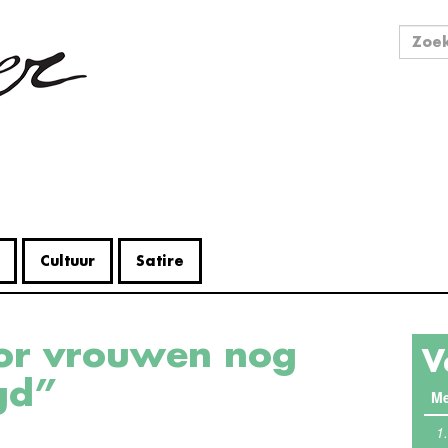
Zo
Zoek
Cultuur
Satire
V
gd”
Me