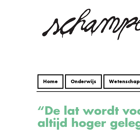
Overslaan
en
naar
de
inhoud
gaan
Home
Onderwijs
Wetenschap
“De lat wordt voor vrouwen nog
altijd hoger gele