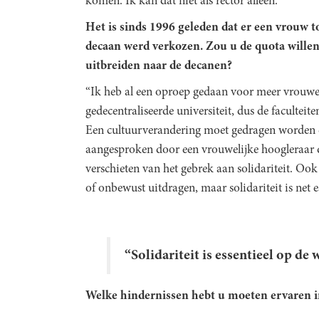
komen. Ik kan dat niet als rector alleen.”
Het is sinds 1996 geleden dat er een vrouw t
decaan werd verkozen. Zou u de quota wille
uitbreiden naar de decanen?
“Ik heb al een oproep gedaan voor meer vrouwel
gedecentraliseerde universiteit, dus de facultei
Een cultuurverandering moet gedragen worden 
aangesproken door een vrouwelijke hoogleraar 
verschieten van het gebrek aan solidariteit. 
of onbewust uitdragen, maar solidariteit is net e
“Solidariteit is essentieel op de
Welke hindernissen hebt u moeten ervaren in