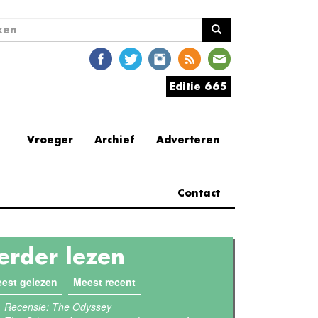
ekveld
en
Editie 665
Vroeger
Archief
Adverteren
Contact
erder lezen
est gelezen
(actieve tabblad)
Meest recent
Recensie: The Odyssey