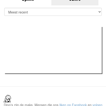
Verder lezen
Meest gelezen
(actieve tabblad)
Meest recent
Recensie: The Odyssey
Gent Jazz 2026: Dag 2 en 3
Jelle Denturck (Dressed Like Boys): "Als we 'Stonewall
Riots Forever' nu live brengen, voelt dat echt als een
manifest"
Dino's zijn de maks. Mensen die ons
liken op Facebook
en
volgen