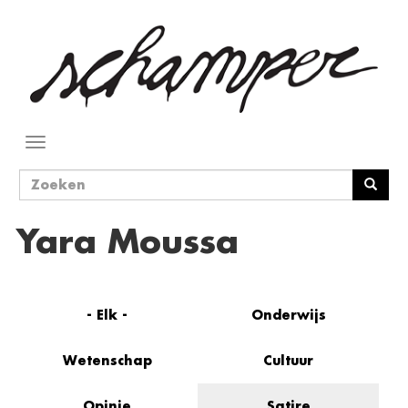
Overslaan
en
naar
de
inhoud
gaan
Navigatie
wisselen
Zoekveld
Zoeken
Yara Moussa
- Elk -
Onderwijs
Wetenschap
Cultuur
Opinie
Satire