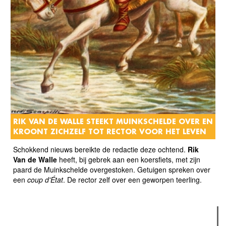
RIK VAN DE WALLE STEEKT MUINKSCHELDE OVER EN
KROONT ZICHZELF TOT RECTOR VOOR HET LEVEN
Schokkend nieuws bereikte de redactie deze ochtend.
Rik
Van de Walle
heeft, bij gebrek aan een koersfiets, met zijn
paard de Muinkschelde overgestoken. Getuigen spreken over
een
coup d'État
. De rector zelf over een geworpen teerling.
Verder lezen