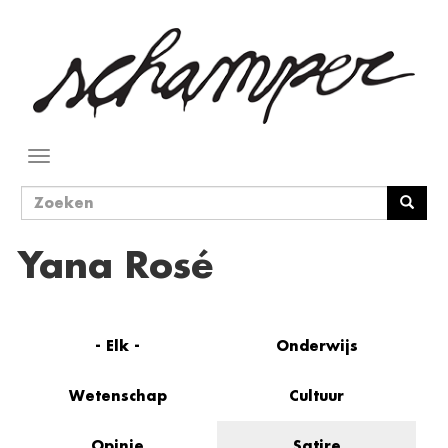
Overslaan
en
naar
de
inhoud
gaan
Navigatie
wisselen
Zoekveld
Zoeken
Yana Rosé
- Elk -
Onderwijs
Wetenschap
Cultuur
Opinie
Satire