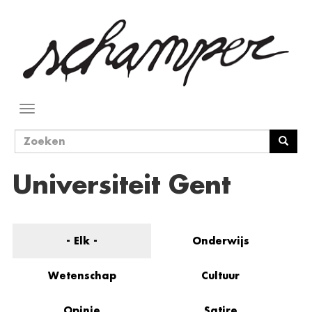
Overslaan
en
naar
de
inhoud
gaan
Navigatie
wisselen
Zoekveld
Zoeken
Universiteit Gent
- Elk -
Onderwijs
Wetenschap
Cultuur
Opinie
Satire