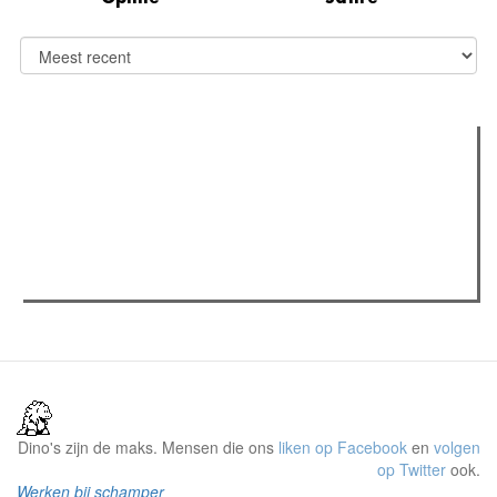
Verder lezen
Meest gelezen
(actieve tabblad)
Meest recent
Recensie: The Odyssey
The Odyssey: Interview met classica professor Sels
Gent Jazz 2026: Dag 2 en 3
Dino's zijn de maks. Mensen die ons
liken op Facebook
en
volgen
op Twitter
ook.
Werken bij schamper