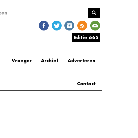
ekveld
en
Editie 665
Vroeger
Archief
Adverteren
Contact
e