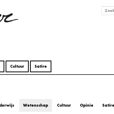
Zo
Zoek
Cultuur
Satire
derwijs
Wetenschap
Cultuur
Opinie
Satir