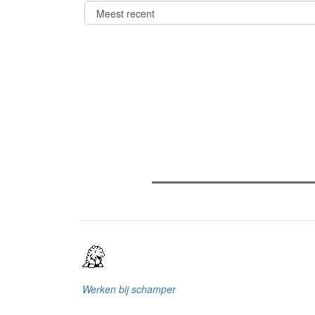
Verder lezen
Meest gelezen
(actieve tabblad)
Meest recent
Recensie: The Odyssey
Gent Jazz 2026: Dag 2 en 3
Jelle Denturck (Dressed Like B
'Stonewall Riots Forever' nu li
dat echt als een manifest"
Werken bij schamper