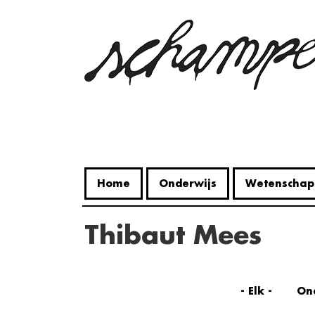
Overslaan
en
naar
de
inhoud
gaan
Home
Onderwijs
Wetenschap
Thibaut Mees
- Elk -
On