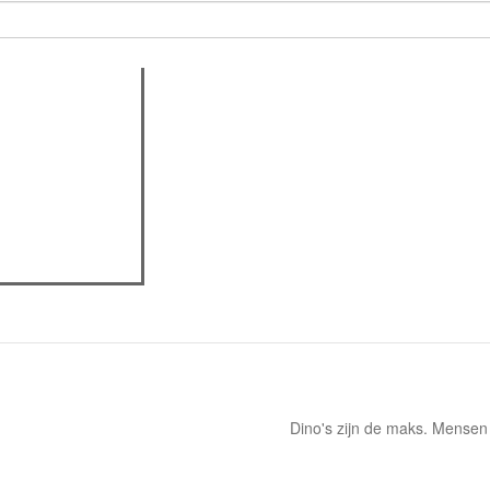
oys): "Als we
ve brengen, voelt
Dino's zijn de maks. Mensen