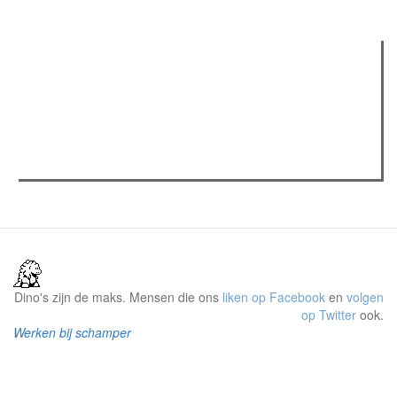
Verder lezen
Meest gelezen
Meest recent
(actieve tabblad)
The Odyssey: Interview met classica professor Sels
Recensie: The Odyssey
Plateau Memories LEGO-set review
Dino's zijn de maks. Mensen die ons
liken op Facebook
en
volgen
op Twitter
ook.
Werken bij schamper