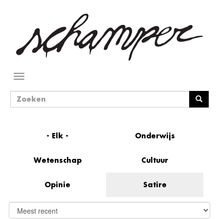
Overslaan
en
naar
de
inhoud
gaan
Navigatie
wisselen
Zoekveld
Zoeken
- Elk -
Onderwijs
Wetenschap
Cultuur
Opinie
Satire