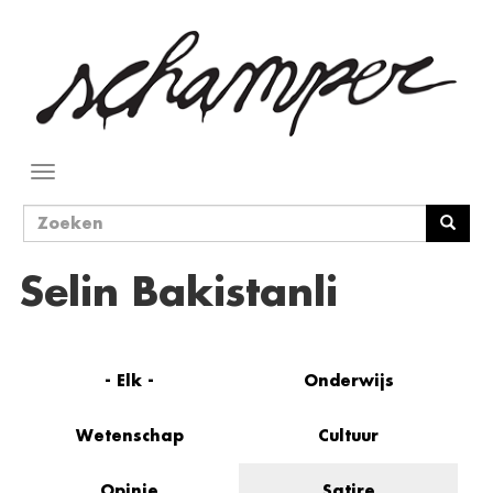
Overslaan
en
naar
de
inhoud
gaan
Navigatie
wisselen
Zoekveld
Zoeken
Selin Bakistanli
- Elk -
Onderwijs
Wetenschap
Cultuur
Opinie
Satire