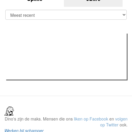
Verder lezen
Meest gelezen
(actieve tabblad)
Meest recent
Recensie: The Odyssey
The Odyssey: Interview met classica professor Sels
Gent Jazz 2026: Dag 2 en 3
Dino's zijn de maks. Mensen die ons
liken op Facebook
en
volgen
op Twitter
ook.
Werken bij schamper