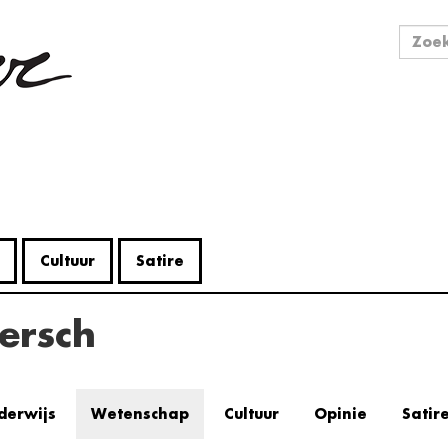
Zo
Zoek
Cultuur
Satire
ersch
derwijs
Wetenschap
Cultuur
Opinie
Satir