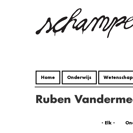
Overslaan
en
naar
de
inhoud
gaan
Home
Onderwijs
Wetenschap
Ruben Vanderme
- Elk -
On