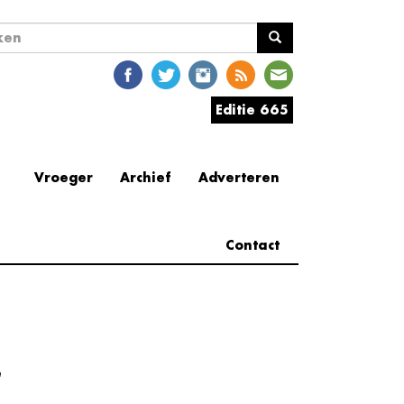
ekveld
en
Editie 665
Vroeger
Archief
Adverteren
Contact
e