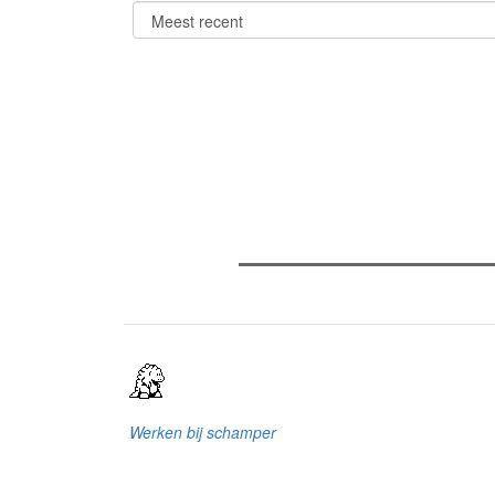
Verder lezen
Meest gelezen
(actieve tabblad)
Meest recent
Recensie: The Odyssey
The Odyssey: Interview met cl
Sels
Gent Jazz 2026: Dag 2 en 3
Werken bij schamper