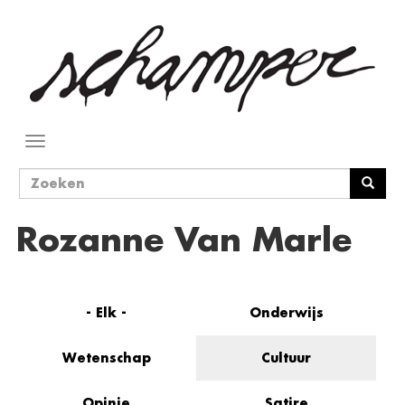
Overslaan
en
naar
de
inhoud
gaan
Navigatie
wisselen
Zoekveld
Zoeken
Rozanne Van Marle
- Elk -
Onderwijs
Wetenschap
Cultuur
Opinie
Satire