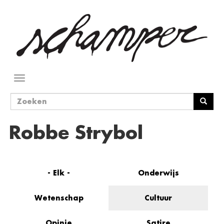
Overslaan
en
naar
de
inhoud
gaan
Navigatie
wisselen
Zoekveld
Zoeken
Robbe Strybol
- Elk -
Onderwijs
Wetenschap
Cultuur
Opinie
Satire