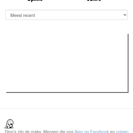
Verder lezen
Meest gelezen
(actieve tabblad)
Meest recent
Recensie: The Odyssey
Gent Jazz 2026: Dag 2 en 3
Jelle Denturck (Dressed Like Boys): "Als we 'Stonewall
Riots Forever' nu live brengen, voelt dat echt als een
manifest"
Dino's zijn de maks. Mensen die ons
liken op Facebook
en
volgen