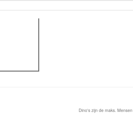
actieve tabblad)
assica professor
eview
Dino's zijn de maks. Mensen