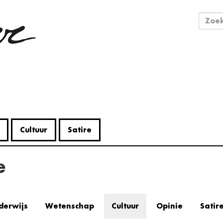
Zo
Zoek
Cultuur
Satire
e
derwijs
Wetenschap
Cultuur
Opinie
Satir