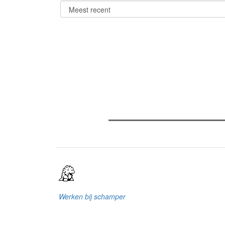
Verder lezen
Meest gelezen
Meest recent
(
The Odyssey: Interview met cl
Sels
Recensie: The Odyssey
Plateau Memories LEGO-set r
Werken bij schamper