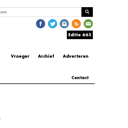
ekveld
en
Editie 665
Vroeger
Archief
Adverteren
Contact
e