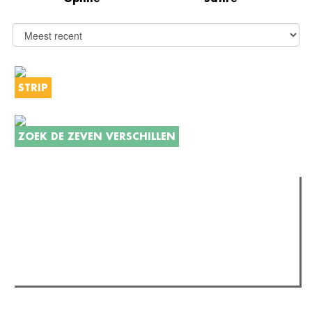
STRIP
ZOEK DE ZEVEN VERSCHILLEN
Verder lezen
Meest gelezen
Meest recent
(actieve tabblad)
The Odyssey: Interview met classica professor Sels
Recensie: The Odyssey
Plateau Memories LEGO-set review