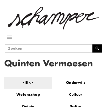
Overslaan
en
naar
de
inhoud
gaan
Navigatie
wisselen
Zoekveld
Zoeken
Quinten Vermoesen
- Elk -
Onderwijs
Wetenschap
Cultuur
Opinie
Satire