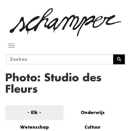
Overslaan
en
naar
de
inhoud
gaan
Navigatie
wisselen
Zoekveld
Zoeken
Photo: Studio des
Fleurs
- Elk -
Onderwijs
Wetenschap
Cultuur