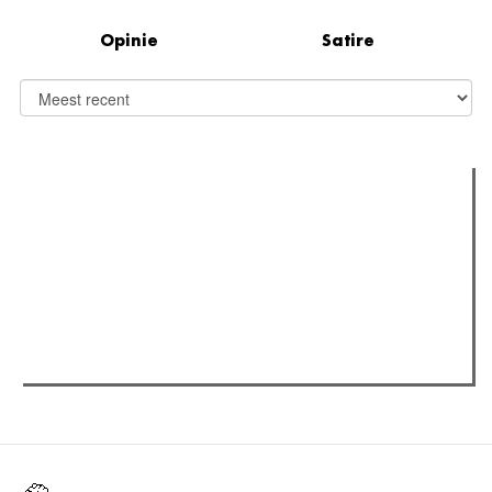
Opinie
Satire
Verder lezen
Meest gelezen
(actieve tabblad)
Meest recent
Recensie: The Odyssey
The Odyssey: Interview met classica professor Sels
Jelle Denturck (Dressed Like Boys): "Als we 'Stonewall
Riots Forever' nu live brengen, voelt dat echt als een
manifest"