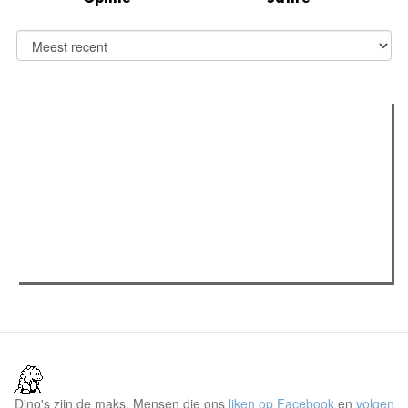
Verder lezen
Meest gelezen
(actieve tabblad)
Meest recent
Recensie: The Odyssey
Gent Jazz 2026: Dag 2 en 3
Jelle Denturck (Dressed Like Boys): "Als we 'Stonewall
Riots Forever' nu live brengen, voelt dat echt als een
manifest"
Dino's zijn de maks. Mensen die ons
liken op Facebook
en
volgen