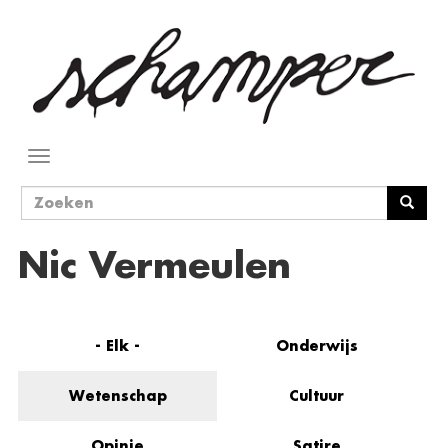
Overslaan
en
naar
de
inhoud
gaan
Navigatie
wisselen
Zoekveld
Zoeken
Nic Vermeulen
- Elk -
Onderwijs
Wetenschap
Cultuur
Opinie
Satire