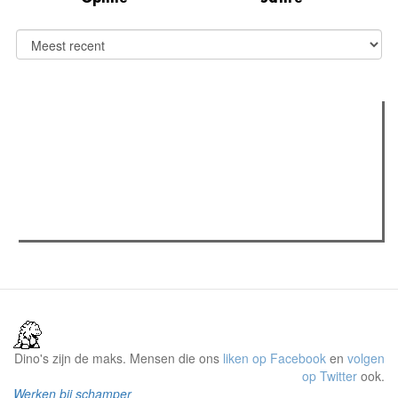
Verder lezen
Meest gelezen
(actieve tabblad)
Meest recent
Recensie: The Odyssey
The Odyssey: Interview met classica professor Sels
Gent Jazz 2026: Dag 2 en 3
Dino's zijn de maks. Mensen die ons
liken op Facebook
en
volgen
op Twitter
ook.
Werken bij schamper