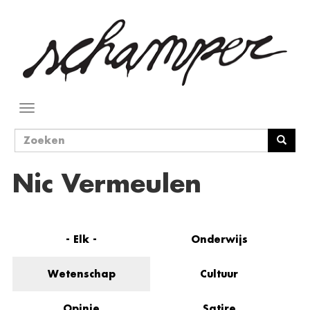
Overslaan
en
naar
de
inhoud
gaan
Navigatie
wisselen
Zoekveld
Zoeken
Nic Vermeulen
- Elk -
Onderwijs
Wetenschap
Cultuur
Opinie
Satire