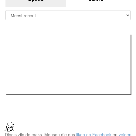
Verder lezen
Meest gelezen
(actieve tabblad)
Meest recent
Recensie: The Odyssey
The Odyssey: Interview met classica professor Sels
Jelle Denturck (Dressed Like Boys): "Als we 'Stonewall
Riots Forever' nu live brengen, voelt dat echt als een
manifest"
Dino's zijn de maks. Mensen die ons
liken op Facebook
en
volgen