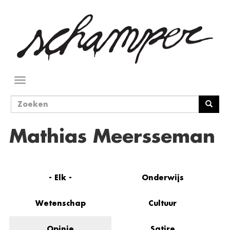
Overslaan
en
naar
de
inhoud
gaan
Navigatie
wisselen
Zoekveld
Zoeken
Mathias Meersseman
- Elk -
Onderwijs
Wetenschap
Cultuur
Opinie
Satire