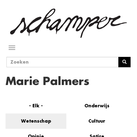
Overslaan
en
naar
de
inhoud
gaan
Navigatie
wisselen
Zoekveld
Zoeken
Marie Palmers
- Elk -
Onderwijs
Wetenschap
Cultuur
Opinie
Satire