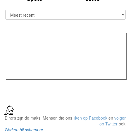
Verder lezen
Meest gelezen
Meest recent
(actieve tabblad)
The Odyssey: Interview met classica professor Sels
Recensie: The Odyssey
Plateau Memories LEGO-set review
Dino's zijn de maks. Mensen die ons
liken op Facebook
en
volgen
op Twitter
ook.
Werken bij schamper