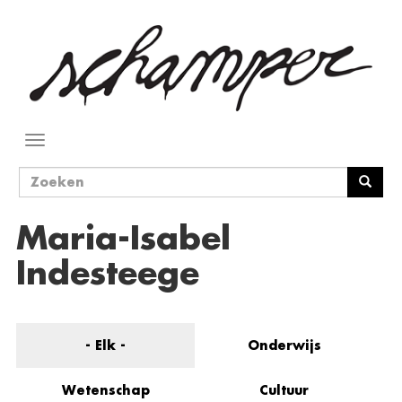
Overslaan
en
naar
de
inhoud
gaan
Navigatie
wisselen
Zoekveld
Zoeken
Maria-Isabel
Indesteege
- Elk -
Onderwijs
Wetenschap
Cultuur