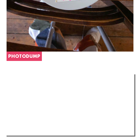
PHOTODUMP
Verder lezen
Meest gelezen
(actieve tabblad)
Meest recent
Recensie: The Odyssey
Gent Jazz 2026: Dag 2 en 3
Jelle Denturck (Dressed Like Boys): "Als we 'Stonewall
Riots Forever' nu live brengen, voelt dat echt als een
manifest"