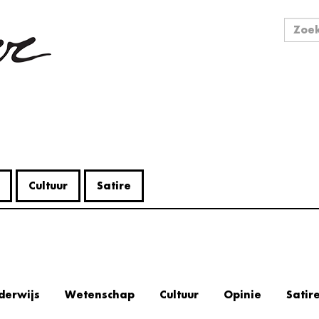
Zo
Zoek
Cultuur
Satire
derwijs
Wetenschap
Cultuur
Opinie
Satir