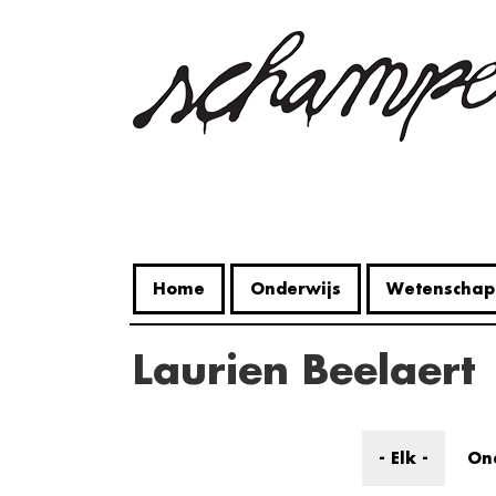
Overslaan
en
naar
de
inhoud
gaan
Home
Onderwijs
Wetenschap
Laurien Beelaert
- Elk -
On