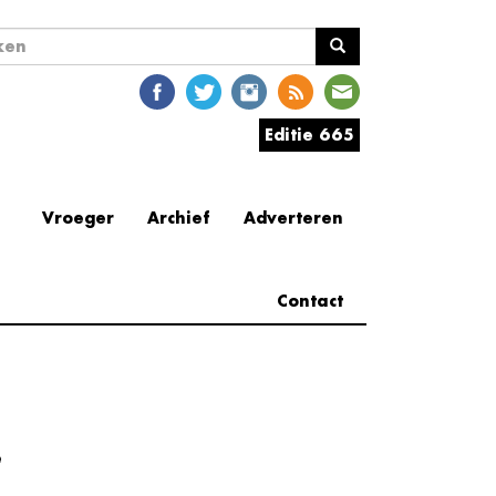
ekveld
en
Editie 665
Vroeger
Archief
Adverteren
Contact
e