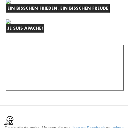
EIN BISSCHEN FRIEDEN, EIN BISSCHEN FREUDE
JE SUIS APACHE!
Verder lezen
Meest gelezen
Meest recent
(actieve tabblad)
The Odyssey: Interview met classica professor Sels
Recensie: The Odyssey
Plateau Memories LEGO-set review
Dino's zijn de maks. Mensen die ons
liken op Facebook
en
volgen