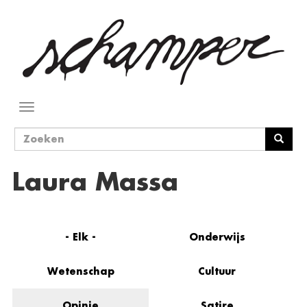
Overslaan
en
naar
de
inhoud
gaan
Navigatie
wisselen
Zoekveld
Zoeken
Laura Massa
- Elk -
Onderwijs
Wetenschap
Cultuur
Opinie
Satire