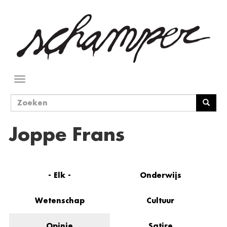
Overslaan
en
naar
de
inhoud
gaan
Navigatie
wisselen
Zoekveld
Zoeken
Joppe Frans
- Elk -
Onderwijs
Wetenschap
Cultuur
Opinie
Satire