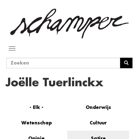
Overslaan
en
naar
de
inhoud
gaan
Navigatie
wisselen
Zoekveld
Zoeken
Joëlle Tuerlinckx
- Elk -
Onderwijs
Wetenschap
Cultuur
Opinie
Satire