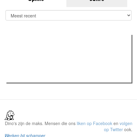
Verder lezen
Meest gelezen
Meest recent
(actieve tabblad)
The Odyssey: Interview met classica professor Sels
Recensie: The Odyssey
Plateau Memories LEGO-set review
Dino's zijn de maks. Mensen die ons
liken op Facebook
en
volgen
op Twitter
ook.
Werken bij schamper