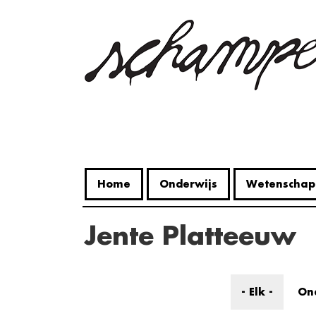
Overslaan
en
naar
de
inhoud
gaan
Home
Onderwijs
Wetenschap
Jente Platteeuw
- Elk -
On