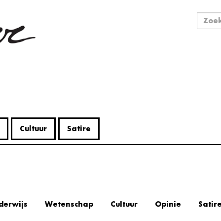
Zo
Zoek
Cultuur
Satire
derwijs
Wetenschap
Cultuur
Opinie
Satir