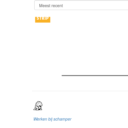
STRIP
Verder lezen
Meest gelezen
Meest recent
(
The Odyssey: Interview met cl
Sels
Recensie: The Odyssey
Plateau Memories LEGO-set r
Werken bij schamper