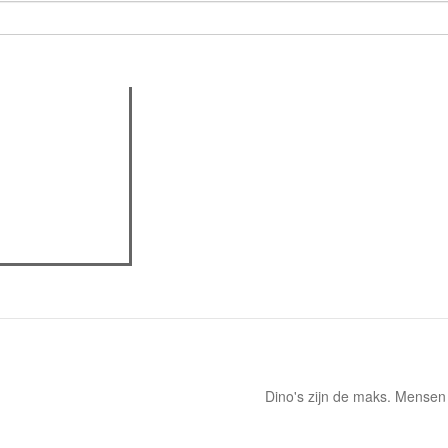
actieve tabblad)
assica professor
eview
Dino's zijn de maks. Mensen