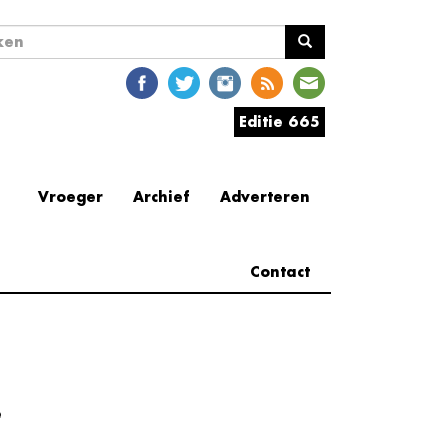
ekveld
en
Editie 665
Vroeger
Archief
Adverteren
Contact
e