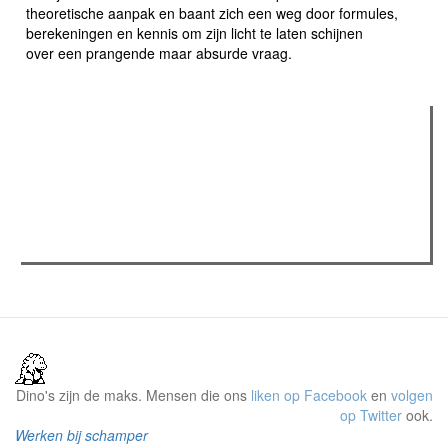
theoretische aanpak en baant zich een weg door formules,
berekeningen en kennis om zijn licht te laten schijnen
over een prangende maar absurde vraag.
Verder lezen
Meest gelezen
Meest recent
(actieve tabblad)
The Odyssey: Interview met classica professor Sels
Recensie: The Odyssey
Plateau Memories LEGO-set review
Dino's zijn de maks. Mensen die ons
liken op Facebook
en
volgen
op Twitter
ook.
Werken bij schamper