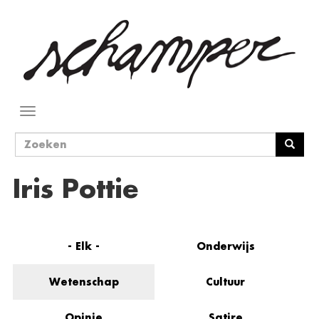
Overslaan
en
naar
de
inhoud
gaan
Navigatie
wisselen
Zoekveld
Zoeken
Iris Pottie
- Elk -
Onderwijs
Wetenschap
Cultuur
Opinie
Satire