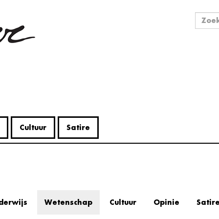
Zo
Zoek
Cultuur
Satire
derwijs
Wetenschap
Cultuur
Opinie
Satir