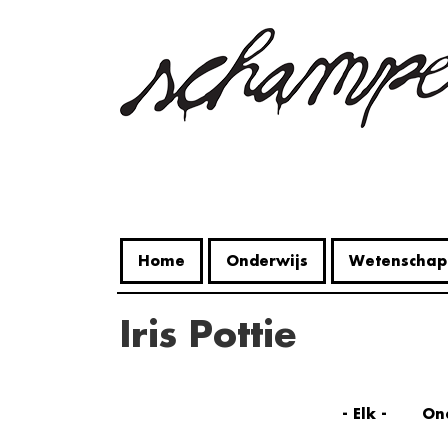
Overslaan
en
naar
de
inhoud
gaan
Home
Onderwijs
Wetenschap
Iris Pottie
- Elk -
On