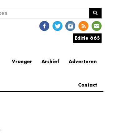
ekveld
en
Editie 665
Vroeger
Archief
Adverteren
Contact
e