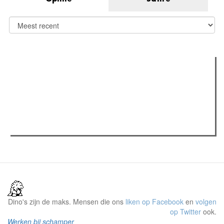
Verder lezen
Meest gelezen
(actieve tabblad)
Meest recent
Recensie: The Odyssey
The Odyssey: Interview met classica professor Sels
Gent Jazz 2026: Dag 2 en 3
Dino's zijn de maks. Mensen die ons
liken op Facebook
en
volgen
op Twitter
ook.
Werken bij schamper