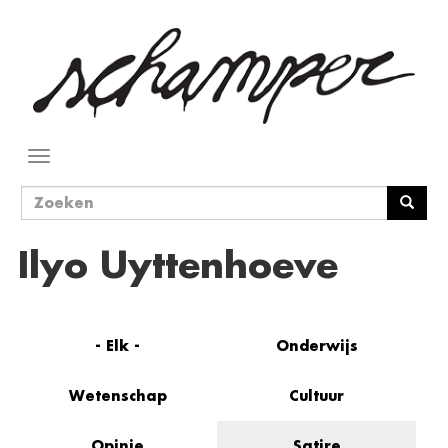
Overslaan
en
naar
de
inhoud
gaan
Navigatie
wisselen
Zoekveld
Zoeken
Ilyo Uyttenhoeve
- Elk -
Onderwijs
Wetenschap
Cultuur
Opinie
Satire