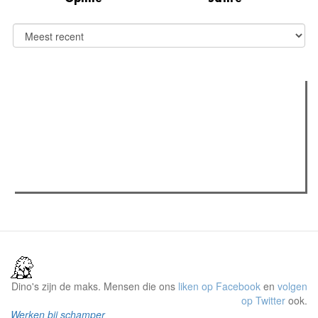
Verder lezen
Meest gelezen
(actieve tabblad)
Meest recent
Recensie: The Odyssey
The Odyssey: Interview met classica professor Sels
Gent Jazz 2026: Dag 2 en 3
Dino's zijn de maks. Mensen die ons
liken op Facebook
en
volgen
op Twitter
ook.
Werken bij schamper