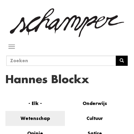
Overslaan
en
naar
de
inhoud
gaan
Navigatie
wisselen
Zoekveld
Zoeken
Hannes Blockx
- Elk -
Onderwijs
Wetenschap
Cultuur
Opinie
Satire