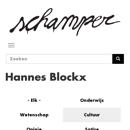
Overslaan
en
naar
de
inhoud
gaan
Navigatie
wisselen
Zoekveld
Zoeken
Hannes Blockx
- Elk -
Onderwijs
Wetenschap
Cultuur
Opinie
Satire