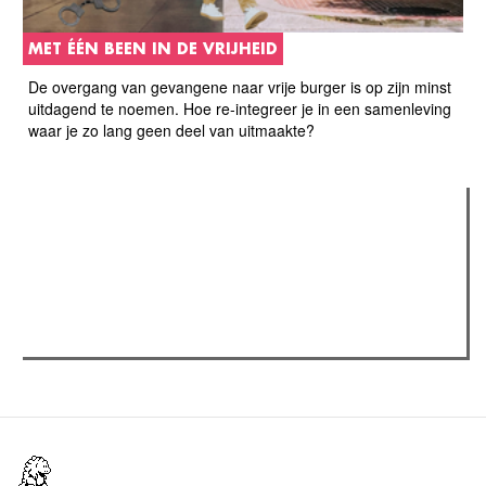
MET ÉÉN BEEN IN DE VRIJHEID
De overgang van gevangene naar vrije burger is op zijn minst
uitdagend te noemen. Hoe re-integreer je in een samenleving
waar je zo lang geen deel van uitmaakte?
Verder lezen
Meest gelezen
(actieve tabblad)
Meest recent
Recensie: The Odyssey
The Odyssey: Interview met classica professor Sels
Gent Jazz 2026: Dag 2 en 3