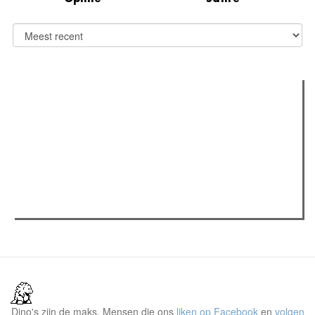
Verder lezen
Meest gelezen
(actieve tabblad)
Meest recent
Recensie: The Odyssey
The Odyssey: Interview met classica professor Sels
Jelle Denturck (Dressed Like Boys): "Als we 'Stonewall
Riots Forever' nu live brengen, voelt dat echt als een
manifest"
Dino's zijn de maks. Mensen die ons
liken op Facebook
en
volgen