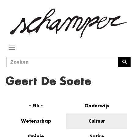
Overslaan
en
naar
de
inhoud
gaan
Navigatie
wisselen
Zoekveld
Zoeken
Geert De Soete
- Elk -
Onderwijs
Wetenschap
Cultuur
Opinie
Satire