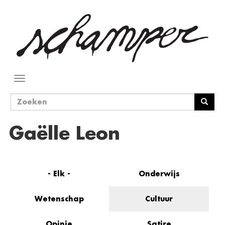
Overslaan
en
naar
de
inhoud
gaan
Navigatie
wisselen
Zoekveld
Zoeken
Gaëlle Leon
- Elk -
Onderwijs
Wetenschap
Cultuur
Opinie
Satire