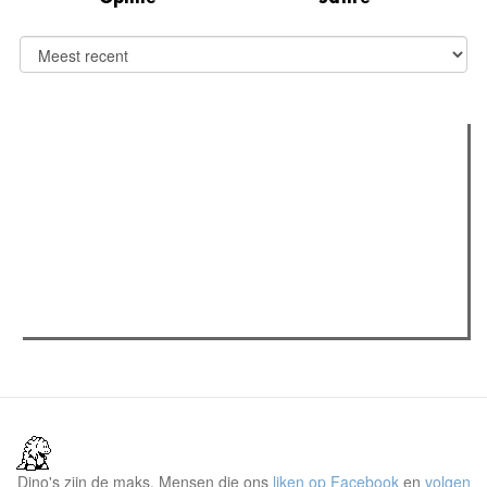
Verder lezen
Meest gelezen
(actieve tabblad)
Meest recent
Recensie: The Odyssey
The Odyssey: Interview met classica professor Sels
Jelle Denturck (Dressed Like Boys): "Als we 'Stonewall
Riots Forever' nu live brengen, voelt dat echt als een
manifest"
Dino's zijn de maks. Mensen die ons
liken op Facebook
en
volgen