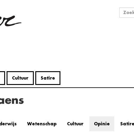
Zo
Zoek
Cultuur
Satire
iaens
derwijs
Wetenschap
Cultuur
Opinie
Satir