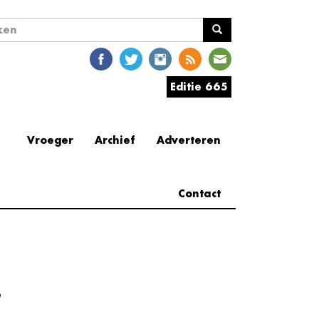
ekveld
en
Editie 665
Vroeger
Archief
Adverteren
Contact
e