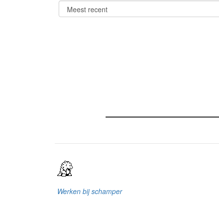
Verder lezen
Meest gelezen
(actieve tabblad)
Meest recent
Recensie: The Odyssey
The Odyssey: Interview met cl
Sels
Gent Jazz 2026: Dag 2 en 3
Werken bij schamper