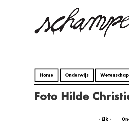
Overslaan
en
naar
de
inhoud
gaan
Home
Onderwijs
Wetenschap
foto Hilde Christ
- Elk -
On