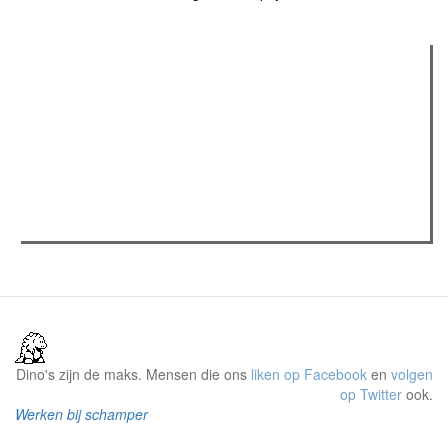
Verder lezen
Meest gelezen
(actieve tabblad)
Meest recent
Recensie: The Odyssey
The Odyssey: Interview met classica professor Sels
Jelle Denturck (Dressed Like Boys): "Als we 'Stonewall
Riots Forever' nu live brengen, voelt dat echt als een
manifest"
Dino's zijn de maks. Mensen die ons
liken op Facebook
en
volgen
op Twitter
ook.
Werken bij schamper