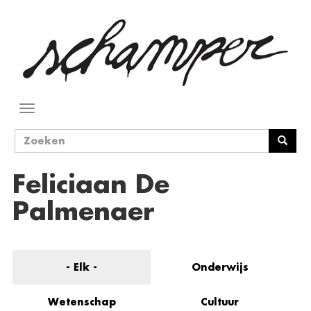
Overslaan
en
naar
de
inhoud
gaan
Navigatie
wisselen
Zoekveld
Zoeken
Feliciaan De
Palmenaer
- Elk -
Onderwijs
Wetenschap
Cultuur