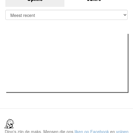
Verder lezen
Meest gelezen
(actieve tabblad)
Meest recent
Recensie: The Odyssey
Gent Jazz 2026: Dag 2 en 3
Jelle Denturck (Dressed Like Boys): "Als we 'Stonewall
Riots Forever' nu live brengen, voelt dat echt als een
manifest"
Dino's zijn de maks. Mensen die ons
liken op Facebook
en
volgen