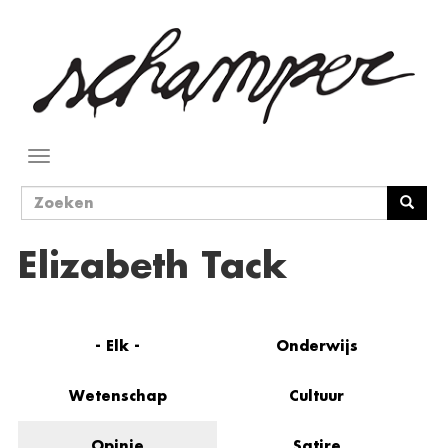
Overslaan
en
naar
de
inhoud
gaan
Navigatie
wisselen
Zoekveld
Zoeken
Elizabeth Tack
- Elk -
Onderwijs
Wetenschap
Cultuur
Opinie
Satire