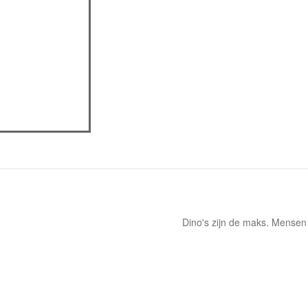
oys): "Als we
ve brengen, voelt
Dino's zijn de maks. Mensen