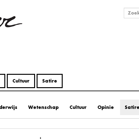
Zo
Zoek
Cultuur
Satire
derwijs
Wetenschap
Cultuur
Opinie
Satir