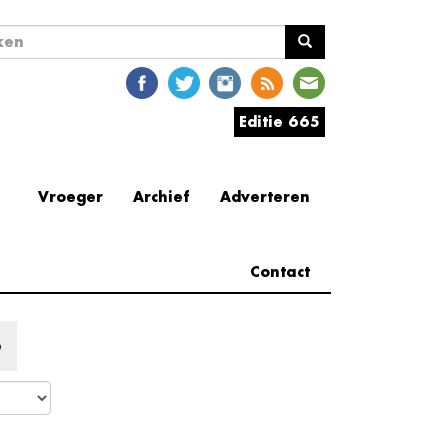
ekveld
en
Editie 665
Vroeger
Archief
Adverteren
Contact
e