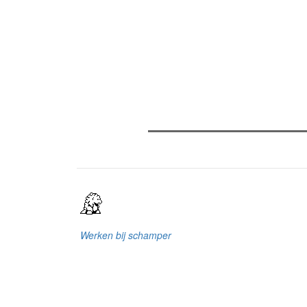
Verder lezen
Meest gelezen
(actieve tabblad)
Meest recent
Recensie: The Odyssey
Gent Jazz 2026: Dag 2 en 3
Jelle Denturck (Dressed Like B
'Stonewall Riots Forever' nu li
dat echt als een manifest"
Werken bij schamper