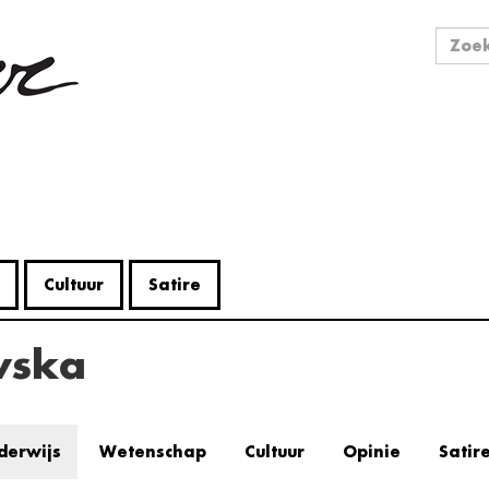
Zo
Zoek
Cultuur
Satire
wska
derwijs
Wetenschap
Cultuur
Opinie
Satir