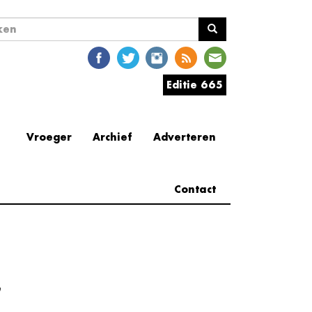
ekveld
en
Editie 665
Vroeger
Archief
Adverteren
Contact
e