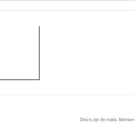
actieve tabblad)
assica professor
eview
Dino's zijn de maks. Mensen