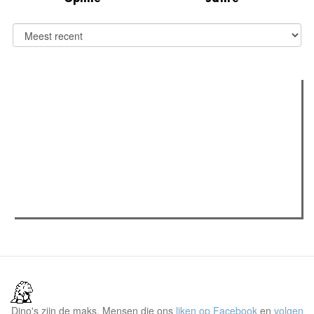
Verder lezen
Meest gelezen
(actieve tabblad)
Meest recent
Recensie: The Odyssey
Gent Jazz 2026: Dag 2 en 3
Jelle Denturck (Dressed Like Boys): "Als we 'Stonewall
Riots Forever' nu live brengen, voelt dat echt als een
manifest"
Dino's zijn de maks. Mensen die ons
liken op Facebook
en
volgen