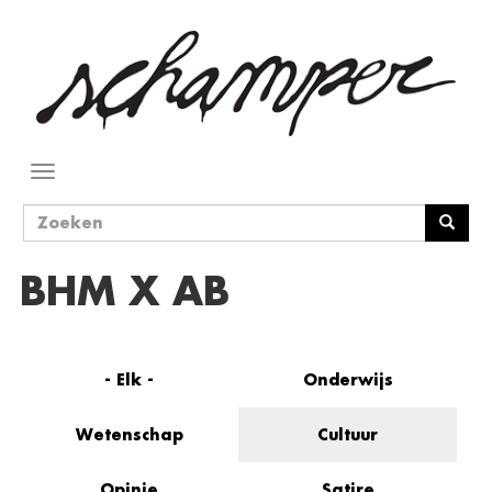
Overslaan
en
naar
de
inhoud
gaan
Navigatie
wisselen
Zoekveld
Zoeken
BHM X AB
- Elk -
Onderwijs
Wetenschap
Cultuur
Opinie
Satire