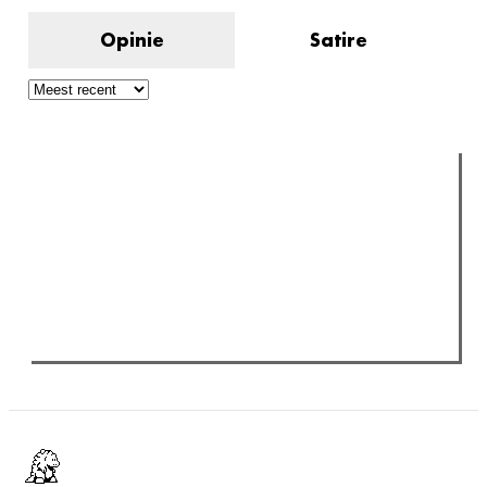
Opinie
Satire
Verder lezen
Meest gelezen
(actieve tabblad)
Meest recent
Recensie: The Odyssey
The Odyssey: Interview met classica professor Sels
Gent Jazz 2026: Dag 2 en 3