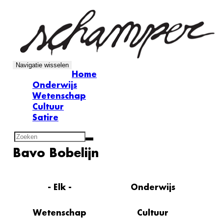
Overslaan
en
naar
de
inhoud
gaan
Navigatie wisselen
Home
Onderwijs
Wetenschap
Cultuur
Satire
Zoekveld
Zoeken
Bavo Bobelijn
- Elk -
Onderwijs
Wetenschap
Cultuur