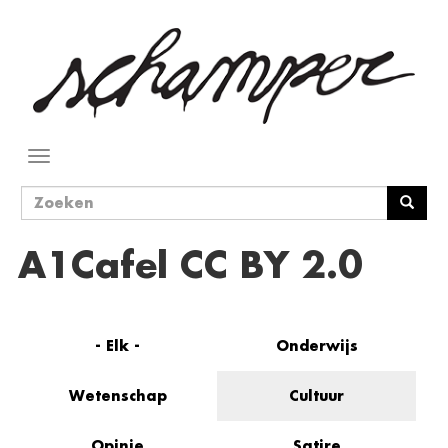
Overslaan
en
naar
de
inhoud
gaan
Navigatie
wisselen
Zoekveld
Zoeken
A1Cafel CC BY 2.0
- Elk -
Onderwijs
Wetenschap
Cultuur
Opinie
Satire