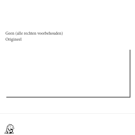
Geen (alle rechten voorbehouden)
Origineel
Verder lezen
Meest gelezen
(actieve tabblad)
Meest recent
Recensie: The Odyssey
The Odyssey: Interview met classica professor Sels
Gent Jazz 2026: Dag 2 en 3