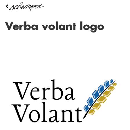
Overslaan
en
naar
de
verba volant logo
inhoud
gaan