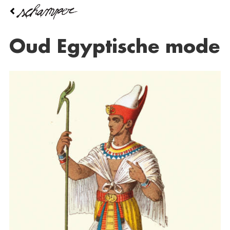
Overslaan
en
naar
de
oud Egyptische mode
inhoud
gaan