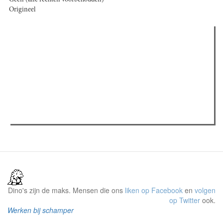
Origineel
Verder lezen
Meest gelezen
(actieve tabblad)
Meest recent
Recensie: The Odyssey
The Odyssey: Interview met classica professor Sels
Jelle Denturck (Dressed Like Boys): "Als we 'Stonewall
Riots Forever' nu live brengen, voelt dat echt als een
manifest"
Dino's zijn de maks. Mensen die ons
liken op Facebook
en
volgen
op Twitter
ook.
Werken bij schamper