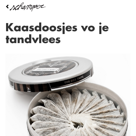
Overslaan
en
naar
de
Kaasdoosjes vo je
inhoud
gaan
tandvlees