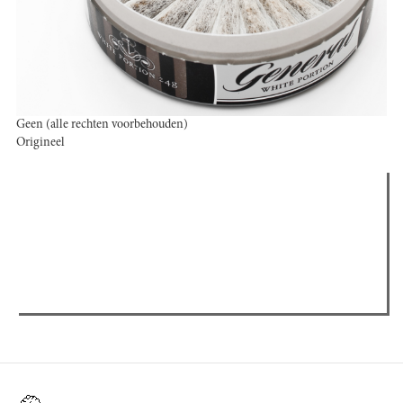
Geen (alle rechten voorbehouden)
Origineel
Verder lezen
Meest gelezen
Meest recent
(actieve tabblad)
The Odyssey: Interview met classica professor Sels
Recensie: The Odyssey
Plateau Memories LEGO-set review