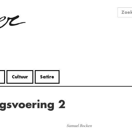
Zo
Zoek
Cultuur
Satire
ogsvoering 2
V
Me
Samuel Bocken