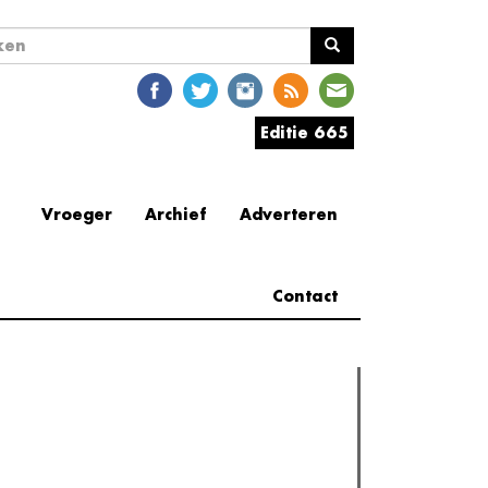
ekveld
en
Editie 665
Vroeger
Archief
Adverteren
Contact
erder lezen
est gelezen
Meest recent
(actieve tabblad)
The Odyssey: Interview met classica professor