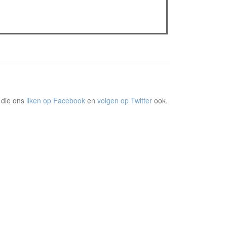
Sels
Recensie: The Odyssey
Plateau Memories LEGO-set review
 die ons
liken op Facebook
en
volgen op Twitter
ook.