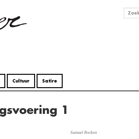
Zo
Zoek
Cultuur
Satire
ogsvoering 1
V
Me
Samuel Bocken