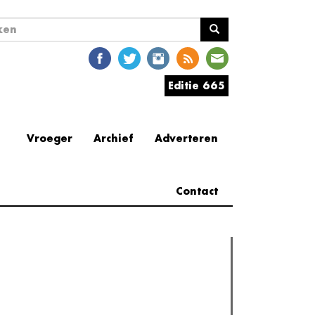
ekveld
en
Editie 665
Vroeger
Archief
Adverteren
Contact
erder lezen
est gelezen
Meest recent
(actieve tabblad)
The Odyssey: Interview met classica professor