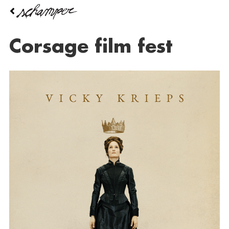
Overslaan
en
naar
de
Corsage film fest
inhoud
gaan